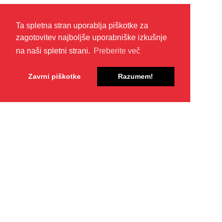
Ta spletna stran uporablja piškotke za
zagotovitev najboljše uporabniške izkušnje
na naši spletni strani.
Preberite več
Zavrni piškotke
Razumem!
Čebelarsko društvo Črnomelj
Sela pri Otovcu 25
8340 Črnomelj
cd.crnomelj@gmail.com