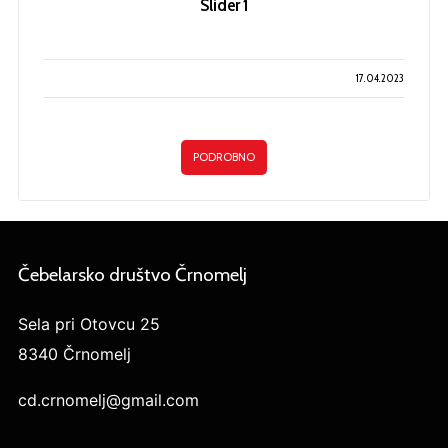
Slider 1
17.04.2023
PODROBNO
Čebelarsko društvo Črnomelj
Sela pri Otovcu 25
8340 Črnomelj
cd.crnomelj@gmail.com