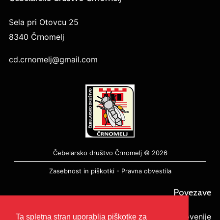
Sela pri Otovcu 25
8340 Črnomelj
cd.crnomelj@gmail.com
Čebelarsko društvo Črnomelj © 2026
Zasebnost in piškotki
-
Pravna obvestila
Povezave
Čebelarska zveza Slovenije
Ta spletna stran uporablja piškotke za