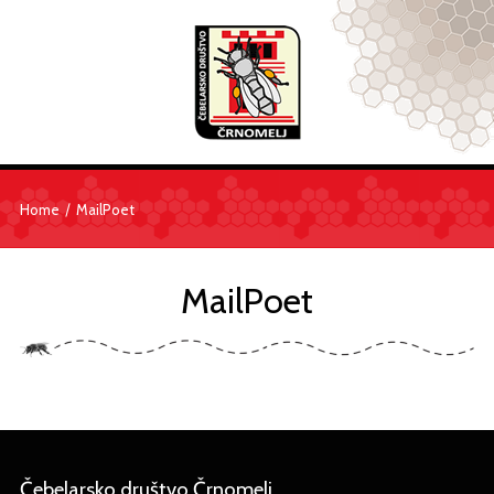
/
Home
MailPoet
MailPoet
Čebelarsko društvo Črnomelj